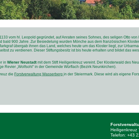
133 vom hl. Leopold gegründet, auf Anraten seines Sohnes, des seligen Otto von Fr
d bald 900 Jahre. Zur Besiedelung wurden Mönche aus dem französischen Kloste
arkgraf übergab ihnen das Land, welches heute um das Kloster liegt, zur Urbarm
elbst zu verdienen. Dieser Stiftungsbesitz ist bis heute erhalten und bildet das we
er in
Wiener Neustadt
mit dem Stift Heiligenkreuz vereint. Der Klosterwald des Neuk
ige Revier „Wolfsohl“
in der Gemeinde Würflach (Bezirk Neunkirchen).
kreuz die
Forstverwaltung Wasserberg
in der Steiermark. Diese wird als eigene Fors
Forstverwalt
Heiligenkreuz
Telefon: +43 